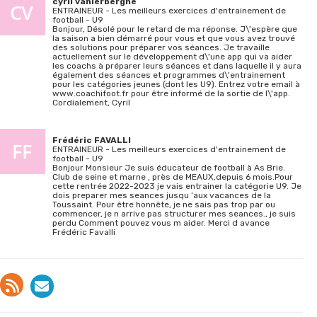
cyril vanlerberghe
ENTRAINEUR - Les meilleurs exercices d'entrainement de
football - U9
Bonjour, Désolé pour le retard de ma réponse. J\'espère que
la saison a bien démarré pour vous et que vous avez trouvé
des solutions pour préparer vos séances. Je travaille
actuellement sur le développement d\'une app qui va aider
les coachs à préparer leurs séances et dans laquelle il y aura
également des séances et programmes d\'entrainement
pour les catégories jeunes (dont les U9). Entrez votre email à
www.coachifoot.fr pour être informé de la sortie de l\'app.
Cordialement, Cyril
Frédéric FAVALLI
ENTRAINEUR - Les meilleurs exercices d'entrainement de
football - U9
Bonjour Monsieur Je suis éducateur de football à As Brie.
Club de seine et marne , près de MEAUX,depuis 6 mois.Pour
cette rentrée 2022-2023 je vais entrainer la catégorie U9. Je
dois preparer mes seances jusqu ‘aux vacances de la
Toussaint. Pour être honnête, je ne sais pas trop par ou
commencer, je n arrive pas structurer mes seances., je suis
perdu Comment pouvez vous m aider. Merci d avance
Frédéric Favalli