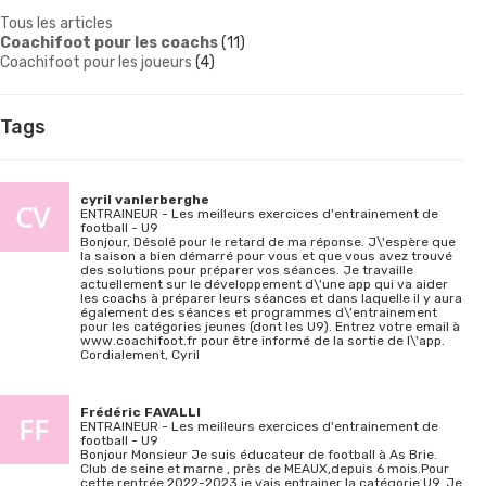
Tous les articles
Coachifoot pour les coachs
(11)
Coachifoot pour les joueurs
(4)
Tags
cyril vanlerberghe
ENTRAINEUR - Les meilleurs exercices d'entrainement de
football - U9
Bonjour, Désolé pour le retard de ma réponse. J\'espère que
la saison a bien démarré pour vous et que vous avez trouvé
des solutions pour préparer vos séances. Je travaille
actuellement sur le développement d\'une app qui va aider
les coachs à préparer leurs séances et dans laquelle il y aura
également des séances et programmes d\'entrainement
pour les catégories jeunes (dont les U9). Entrez votre email à
www.coachifoot.fr pour être informé de la sortie de l\'app.
Cordialement, Cyril
Frédéric FAVALLI
ENTRAINEUR - Les meilleurs exercices d'entrainement de
football - U9
Bonjour Monsieur Je suis éducateur de football à As Brie.
Club de seine et marne , près de MEAUX,depuis 6 mois.Pour
cette rentrée 2022-2023 je vais entrainer la catégorie U9. Je